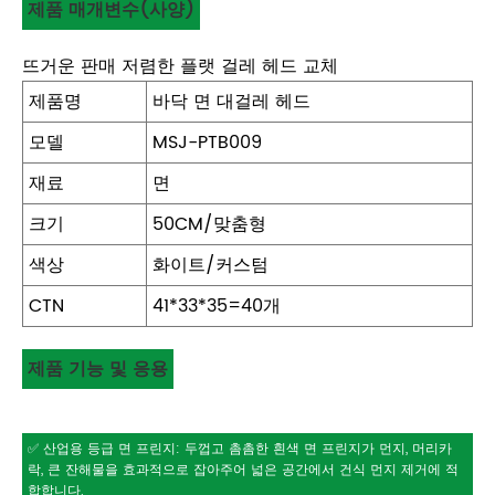
제품 매개변수(사양)
뜨거운 판매 저렴한 플랫 걸레 헤드 교체
제품명
바닥 면 대걸레 헤드
모델
MSJ-PTB009
재료
면
크기
50CM/맞춤형
색상
화이트/커스텀
CTN
41*33*35=40개
제품 기능 및 응용
✅ 산업용 등급 면 프린지: 두껍고 촘촘한 흰색 면 프린지가 먼지, 머리카
락, 큰 잔해물을 효과적으로 잡아주어 넓은 공간에서 건식 먼지 제거에 적
합합니다.