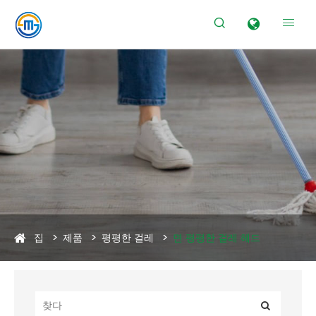


집
제품
평평한 걸레
면 평평한 걸레 헤드