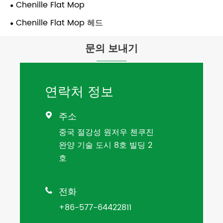
Chenille Flat Mop
Chenille Flat Mop 헤드
문의 보내기
연락처 정보
주소

중국 절강성 원저우 첸쿠진
완양 기술 도시 8호 빌딩 2
호
전화

+86-577-64422811