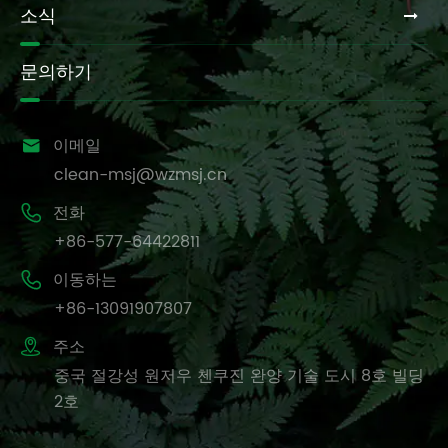
소식
문의하기

이메일
clean-msj@wzmsj.cn

전화
+86-577-64422811

이동하는
+86-13091907807

주소
중국 절강성 원저우 첸쿠진 완양 기술 도시 8호 빌딩
2호